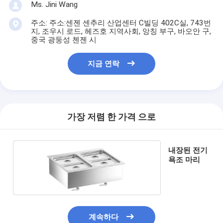
Ms. Jini Wang
주소: 주소:센젠 센추리 산업센터 C빌딩 402C실, 743번
지, 조우시 로드, 헤즈호 지역사회, 앙칭 부구, 바오안 구,
중국 광둥성 첸젠 시
지금 연락
가장 저렴 한 가격 으로
내장된 전기
욕조 마리
계속하다