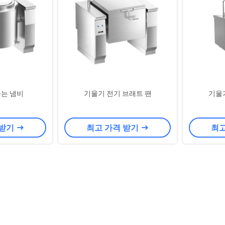
끓는 냄비
기울기 전기 브래트 팬
기울
 받기
최고 가격 받기
최고