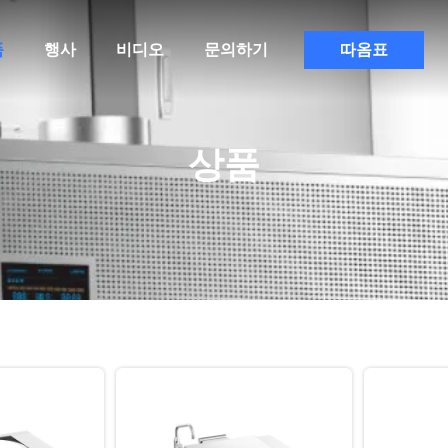
품
행사
비디오
문의하기
따옴표
상품