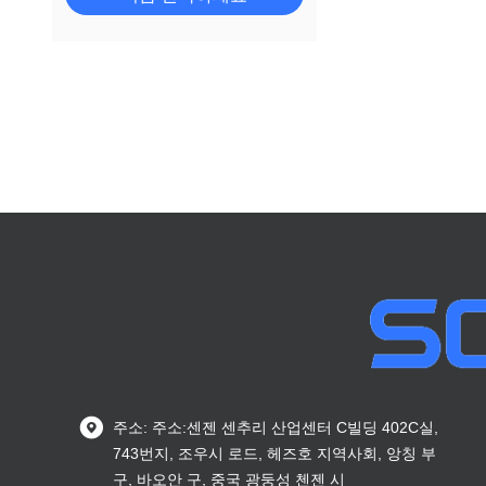
주소: 주소:센젠 센추리 산업센터 C빌딩 402C실,
743번지, 조우시 로드, 헤즈호 지역사회, 앙칭 부
구, 바오안 구, 중국 광둥성 첸젠 시