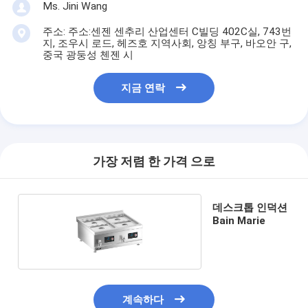
Ms. Jini Wang
주소: 주소:센젠 센추리 산업센터 C빌딩 402C실, 743번
지, 조우시 로드, 헤즈호 지역사회, 앙칭 부구, 바오안 구,
중국 광둥성 첸젠 시
지금 연락
가장 저렴 한 가격 으로
데스크톱 인덕션
Bain Marie
계속하다