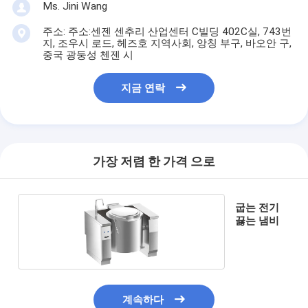
Ms. Jini Wang
주소: 주소:센젠 센추리 산업센터 C빌딩 402C실, 743번
지, 조우시 로드, 헤즈호 지역사회, 앙칭 부구, 바오안 구,
중국 광둥성 첸젠 시
지금 연락
가장 저렴 한 가격 으로
굽는 전기
끓는 냄비
계속하다