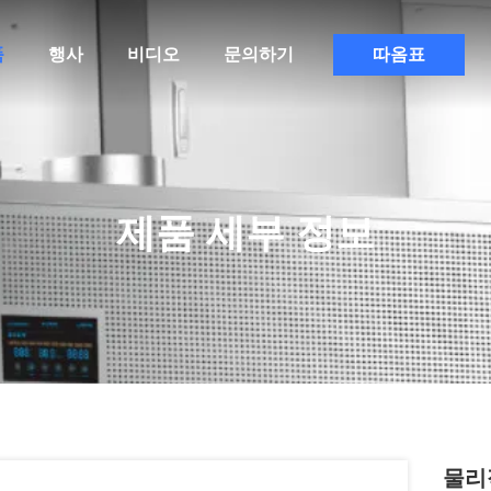
품
행사
비디오
문의하기
따옴표
제품 세부 정보
물리적