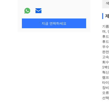
색
제
지금 연락하세요
기름
며,
후드
후드
우수
완전
고속
회수
1백
혁신
램프
타이
장비
오류
선택