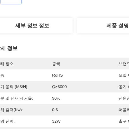
세부 정보 정보
제품 설명
세 정보
래 장소
중국
브랜
인증
RoHS
모델 
기 용적 (m3/h):
Q≥6000
공기 
분 및 냄새 제거율:
90%
전원
체 출력(Kw):
0.6
어울리
명 전력:
32W
출구 