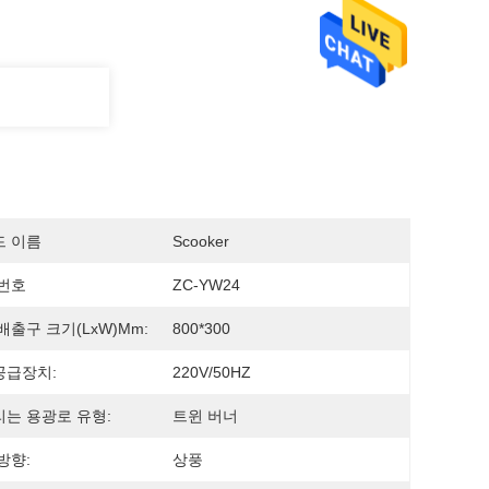
드 이름
Scooker
번호
ZC-YW24
배출구 크기(LxW)mm:
800*300
공급장치:
220V/50HZ
는 용광로 유형:
트윈 버너
방향:
상풍