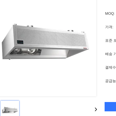
MOQ:
가격:
표준 
배송 
결제수
공급능