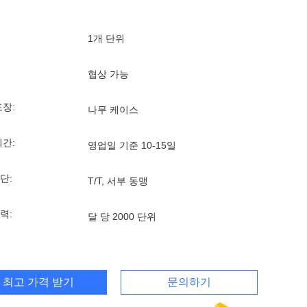
1개 단위
협상 가능
포장:
나무 케이스
기간:
영업일 기준 10-15일
단:
T/T, 서부 동맹
력:
달 당 2000 단위
최고 가격 받기
문의하기