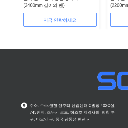
(2400mm 길이의 팬)
(2200m
지금 연락하세요
주소: 주소:센젠 센추리 산업센터 C빌딩 402C실,
743번지, 조우시 로드, 헤즈호 지역사회, 앙칭 부
구, 바오안 구, 중국 광둥성 첸젠 시