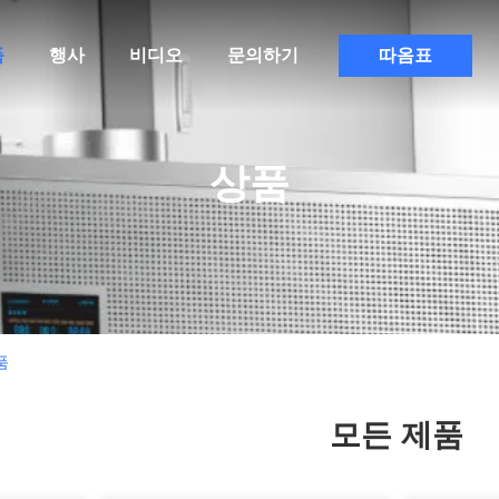
품
행사
비디오
문의하기
따옴표
상품
상품
모든 제품