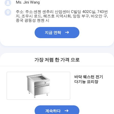
Ms. Jini Wang
주소: 주소:센젠 센추리 산업센터 C빌딩 402C실, 743번
지, 조우시 로드, 헤즈호 지역사회, 앙칭 부구, 바오안 구,
중국 광둥성 첸젠 시
지금 연락
가장 저렴 한 가격 으로
바닥 웨스턴 전기
다기능 요리장
계속하다