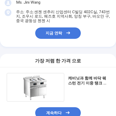
Ms. Jini Wang
주소: 주소:센젠 센추리 산업센터 C빌딩 402C실, 743번
지, 조우시 로드, 헤즈호 지역사회, 앙칭 부구, 바오안 구,
중국 광둥성 첸젠 시
지금 연락
가장 저렴 한 가격 으로
캐비닛과 함께 바닥 웨
스턴 전기 이중 탱크 딥
프라이어
계속하다